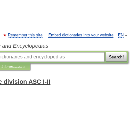
Remember this site
Embed dictionaries into your website
EN
s and Encyclopedias
Search!
Interpretations
 division ASC I-II