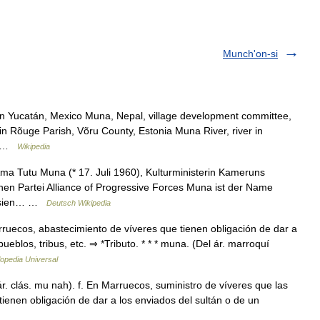
Munch'on-si
n Yucatán, Mexico Muna, Nepal, village development committee,
 in Rõuge Parish, Võru County, Estonia Muna River, river in
,… …
Wikipedia
a Tutu Muna (* 17. Juli 1960), Kulturministerin Kameruns
en Partei Alliance of Progressive Forces Muna ist der Name
onesien… …
Deutsch Wikipedia
ruecos, abastecimiento de víveres que tienen obligación de dar a
ueblos, tribus, etc. ⇒ *Tributo. * * * muna. (Del ár. marroquí
lopedia Universal
r. clás. mu nah). f. En Marruecos, suministro de víveres que las
tienen obligación de dar a los enviados del sultán o de un