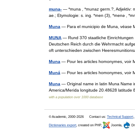
muna-
— *muna , *munaz germ.?, Adjektiv: nh
ae.; Etymologie: s. ing. *men (3), *menə , 
Muna
— Para el municipio de Muna, véase
MUNA
— Rund 370 staatliche Einrichtungen 
Deutschen Reich durch die Wehrmacht aufgebau
oft unterschieden zwischen Heeresmunition
Muna
— Pour les articles homonymes, voi
Muná
— Pour les articles homonymes, voi
Muna
— Original name in latin Muna Name i
America/Merida longitude 20.48628 latitude
with a population over 1000 database
© Academic, 2000-2026
Contact us:
Technical Support
,
Dictionaries export
, created on PHP,
Joomla,
Dr