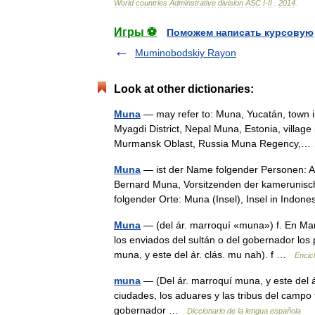
World
countries
Adminstrative
division
ASC
I
-
II
.
2014
.
Игры ⚽
Поможем написать курсовую
Muminobodskiy Rayon
Look at other dictionaries:
Muna
— may refer to: Muna, Yucatán, town i
Myagdi District, Nepal Muna, Estonia, village
Murmansk Oblast, Russia Muna Regency
Muna
— ist der Name folgender Personen: Am
Bernard Muna, Vorsitzenden der kamerunisch
folgender Orte: Muna (Insel), Insel in Ind
Muna
— (del ár. marroquí «muna») f. En Mar
los enviados del sultán o del gobernador los p
muna, y este del ár. clás. mu nah). f …
Encic
muna
— (Del ár. marroquí muna, y este del á
ciudades, los aduares y las tribus del campo 
gobernador …
Diccionario de la lengua española