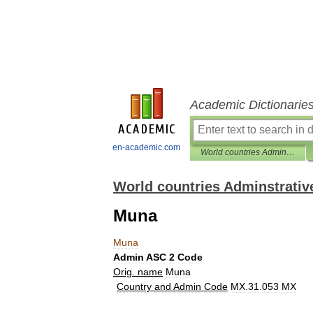
Academic Dictionarie
en-academic.com
World countries Adminstrative division ASC I-II
World countries Adminstrative
Muna
Muna
Admin
ASC
2
Code
Orig
.
name
Muna
Country
and
Admin
Code
MX
.
31
.
053
MX