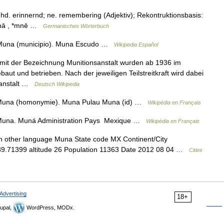
d. erinnernd; ne. remembering (Adjektiv); Rekontruktionsbasis:
*mnā , *mnē …
Germanisches Wörterbuch
 Muna (municipio). Muna Escudo …
Wikipedia Español
mit der Bezeichnung Munitionsanstalt wurden ab 1936 im
t und betrieben. Nach der jeweiligen Teilstreitkraft wird dabei
sanstalt …
Deutsch Wikipedia
r Muna (homonymie). Muna Pulau Muna (id) …
Wikipédia en Français
r Muna. Muná Administration Pays Mexique …
Wikipédia en Français
n other language Muna State code MX Continent/City
 89.71399 altitude 26 Population 11363 Date 2012 08 04 …
Cities
Advertising
18+
upal,
WordPress, MODx.